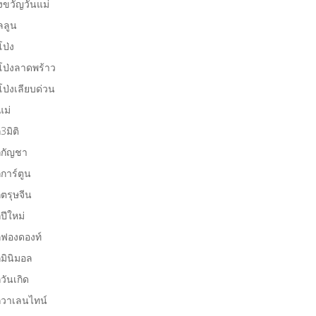
งขวัญวันแม่
ลลูน
โป่ง
โป่งลาดพร้าว
โป่งเลียบด่วน
แม่
ก3มิติ
กกัญชา
กการ์ตูน
กตรุษจีน
กปีใหม่
กฟองดองท์
กมินิมอล
กวันเกิด
กวาเลนไทน์