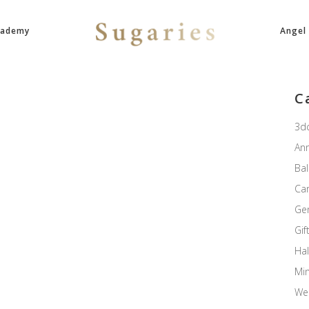
cademy
Angel
C
3d
Ann
Ba
Ca
Ge
Gif
Ha
Mi
We