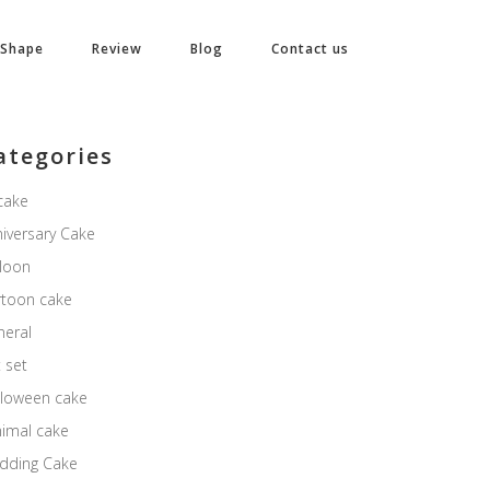
 Shape
Review
Blog
Contact us
ategories
cake
iversary Cake
lloon
rtoon cake
neral
t set
lloween cake
nimal cake
dding Cake