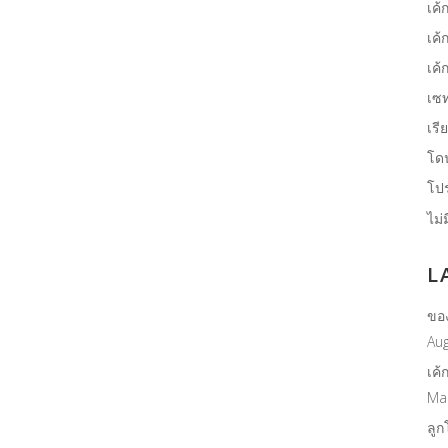
เค้
เค้
เค้
เซ
เรี
โด
โปร
ไม่
L
ขอ
Aug
เค้
Ma
ลูก