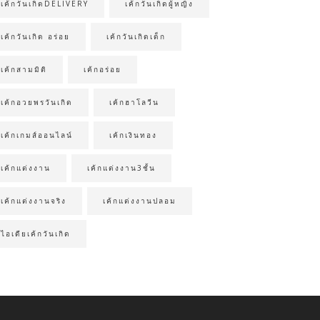
เค้กวันเกิดDELIVERY
เค้กวันเกิดผู้หญิง
เค้กวันเกิด อร่อย
เค้กวันเกิดเด็ก
เค้กสามมิติ
เค้กอร่อย
เค้กอวยพรวันเกิด
เค้กฮาโลวีน
เค้กเกมส์ออนไลน์
เค้กเงินทอง
เค้กแต่งงาน
เค้กแต่งงาน3ชั้น
เค้กแต่งงานจริง
เค้กแต่งงานปลอม
ไอเดียเค้กวันเกิด