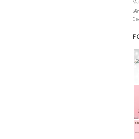
Ma
เค้
De
F