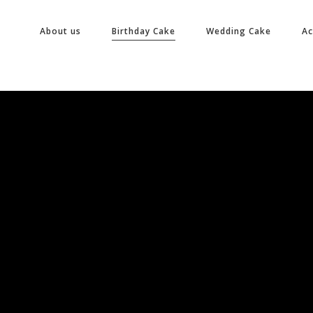
About us
Birthday Cake
Wedding Cake
A