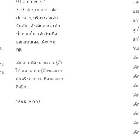
0 Comments
ขอ
3D Cake
,
online cake
บอ
delivery
,
บริการส่งเค้ก
ลูก
วันเกิด
,
สั่งเค้กด่วน
,
เค้ก
ลูก
น้ำตาลปั้น
,
เค้กวันเกิด
ลูก
ออกแบบเอง
,
เค้กสาม
็น
วัน
มิติ
เค้
เค้กสามมิติ บอกความรู้สึก
าง
เค้
ได้ และความรู้สึกของเรา
่าน
เค้
มันจริงมากกว่าที่สมองเรา
เค้
คิดอีก
เค้
READ MORE
เค้
เค้
เค้
เค้