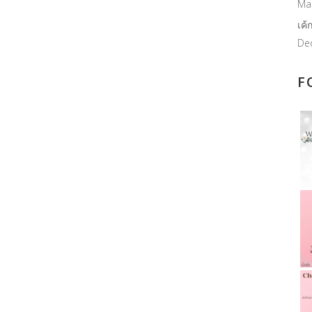
Ma
เค้
De
F