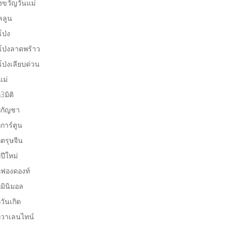
งขวัญวันแม่
ลลูน
โป่ง
โป่งลาดพร้าว
โป่งเลียบด่วน
แม่
ก3มิติ
กกัญชา
กการ์ตูน
กตรุษจีน
กปีใหม่
กฟองดองท์
กมินิมอล
กวันเกิด
กวาเลนไทน์