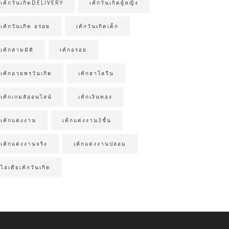
เค้กวันเกิดDELIVERY
เค้กวันเกิดผู้หญิง
เค้กวันเกิด อร่อย
เค้กวันเกิดเด็ก
เค้กสามมิติ
เค้กอร่อย
เค้กอวยพรวันเกิด
เค้กฮาโลวีน
เค้กเกมส์ออนไลน์
เค้กเงินทอง
เค้กแต่งงาน
เค้กแต่งงาน3ชั้น
เค้กแต่งงานจริง
เค้กแต่งงานปลอม
ไอเดียเค้กวันเกิด