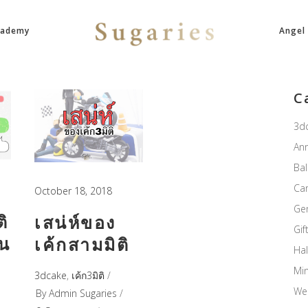
cademy
Angel
C
3d
Ann
Ba
Ca
October 18, 2018
Ge
ติ
เสน่ห์ของ
Gif
าน
เค้กสามมิติ
Ha
Mi
3dcake
,
เค้ก3มิติ
We
By
Admin Sugaries