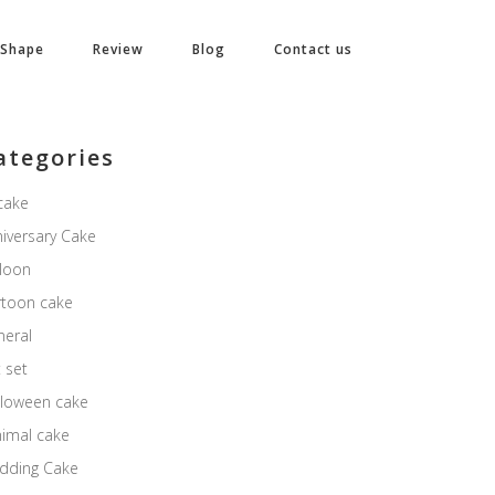
 Shape
Review
Blog
Contact us
ategories
cake
iversary Cake
lloon
rtoon cake
neral
t set
lloween cake
nimal cake
dding Cake