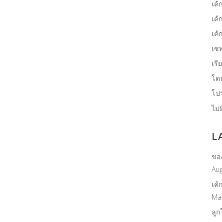
เค้
เค้
เค้
เซ
เรี
โด
โปร
ไม่
L
ขอ
Aug
เค้
Ma
ลูก