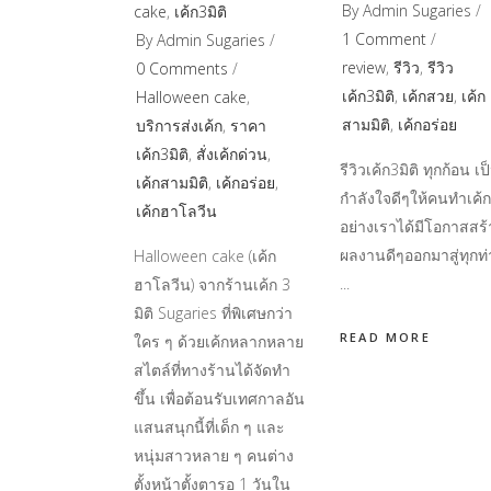
By
Admin Sugaries
cake
,
เค้ก3มิติ
1 Comment
By
Admin Sugaries
review
,
รีวิว
,
รีวิว
0 Comments
เค้ก3มิติ
,
เค้กสวย
,
เค้ก
Halloween cake
,
สามมิติ
,
เค้กอร่อย
บริการส่งเค้ก
,
ราคา
เค้ก3มิติ
,
สั่งเค้กด่วน
,
รีวิวเค้ก3มิติ ทุกก้อน เป
เค้กสามมิติ
,
เค้กอร่อย
,
กำลังใจดีๆให้คนทำเค้ก
เค้กฮาโลวีน
อย่างเราได้มีโอกาสสร้
ผลงานดีๆออกมาสู่ทุกท
Halloween cake (เค้ก
ฮาโลวีน) จากร้านเค้ก 3
มิติ Sugaries ที่พิเศษกว่า
READ MORE
ใคร ๆ ด้วยเค้กหลากหลาย
สไตล์ที่ทางร้านได้จัดทำ
ขึ้น เพื่อต้อนรับเทศกาลอัน
แสนสนุกนี้ที่เด็ก ๆ และ
หนุ่มสาวหลาย ๆ คนต่าง
ตั้งหน้าตั้งตารอ 1 วันใน