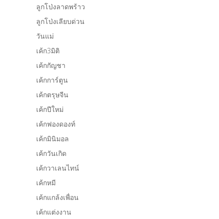
ลูกโป่งลาดพร้าว
ลูกโป่งเลียบด่วน
วันแม่
เค้ก3มิติ
เค้กกัญชา
เค้กการ์ตูน
เค้กตรุษจีน
เค้กปีใหม่
เค้กฟองดองท์
เค้กมินิมอล
เค้กวันเกิด
เค้กวาเลนไทน์
เค้กหมี
เค้กแกล้งเพื่อน
เค้กแต่งงาน