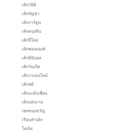
เค้ก3มิติ
เค้กกัญชา
เค้กการ์ตูน
เค้กตรุษจีน
เค้กปีใหม่
เค้กฟองดองท์
เค้กมินิมอล
เค้กวันเกิด
เค้กวาเลนไทน์
เค้กหมี
เค้กแกล้งเพื่อน
เค้กแต่งงาน
เซทของขวัญ
เรียนทำเค้ก
โดนัท