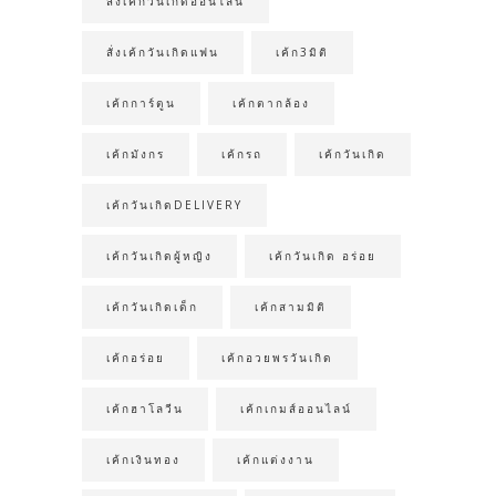
สั่งเค้กวันเกิดออนไลน์
สั่งเค้กวันเกิดแฟน
เค้ก3มิติ
เค้กการ์ตูน
เค้กตากล้อง
เค้กมังกร
เค้กรถ
เค้กวันเกิด
เค้กวันเกิดDELIVERY
เค้กวันเกิดผู้หญิง
เค้กวันเกิด อร่อย
เค้กวันเกิดเด็ก
เค้กสามมิติ
เค้กอร่อย
เค้กอวยพรวันเกิด
เค้กฮาโลวีน
เค้กเกมส์ออนไลน์
เค้กเงินทอง
เค้กแต่งงาน